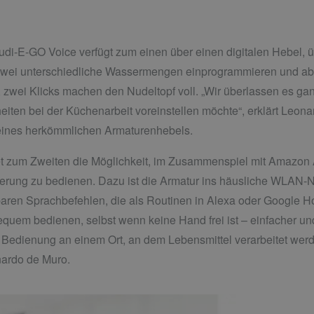
di-E-GO Voice verfügt zum einen über einen digitalen Hebel, üb
ei unterschiedliche Wassermengen einprogrammieren und abruf
n, zwei Klicks machen den Nudeltopf voll. „Wir überlassen es 
iten bei der Küchenarbeit voreinstellen möchte“, erklärt Leona
 eines herkömmlichen Armaturenhebels.
et zum Zweiten die Möglichkeit, im Zusammenspiel mit Amazon
erung zu bedienen. Dazu ist die Armatur ins häusliche WLAN-
baren Sprachbefehlen, die als Routinen in Alexa oder Google H
equem bedienen, selbst wenn keine Hand frei ist – einfacher und
 Bedienung an einem Ort, an dem Lebensmittel verarbeitet werd
nardo de Muro.