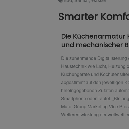
Bad
,
Sanitär
,
Wasser
Smarter Komfor
Die Küchenarmatur K
und mechanischer 
Die zunehmende Digitalisierung d
Haustechnik wie Licht, Heizung o
Küchengeräte und Kochutensilien
abgestimmt auf den jeweiligen Ko
hineingegebenen Zutaten automat
Smartphone oder Tablet. „Bislang 
Muro, Group Marketing Vice Presi
Weiterentwicklung der weltweit 