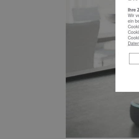
Ihre 
Wir v
ein b
Cooki
Cooki
Cooki
Daten